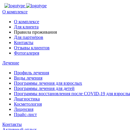
О комплексе
О комплексе
Для клиента
Правила проживания
Для партнёров
Контакты
Отзывы клиентов
Фотогалерея
Лечение
Профиль лечения
Виды лечения
Программы лечения для взрослых
Программы лечения для детей
Программы восстановления после COVID-19 для взрослы
Диагностика
Косметология
Лицензия
Прайс-лист
Контакты
Активный отдых