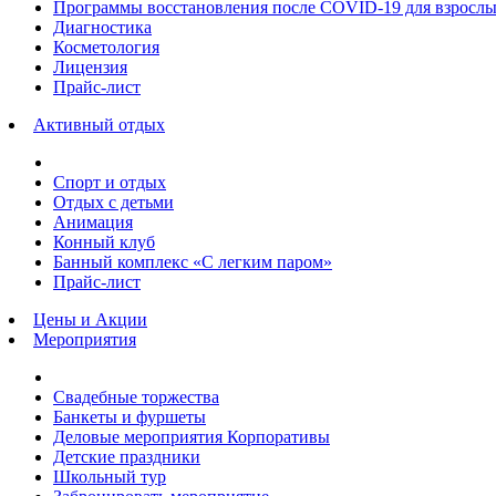
Программы восстановления после COVID-19 для взрослы
Диагностика
Косметология
Лицензия
Прайс-лист
Активный отдых
Спорт и отдых
Отдых с детьми
Анимация
Конный клуб
Банный комплекс «С легким паром»
Прайс-лист
Цены и Акции
Мероприятия
Свадебные торжества
Банкеты и фуршеты
Деловые мероприятия Корпоративы
Детские праздники
Школьный тур