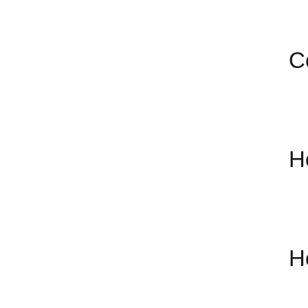
С
Н
Н