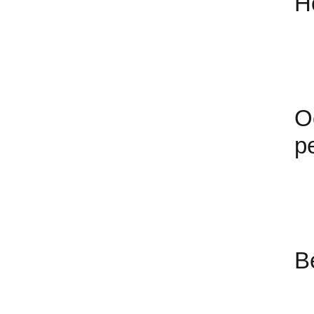
Н
О
р
В